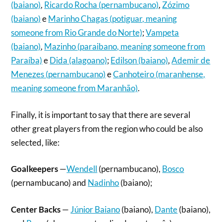
(baiano)
,
Ricardo Rocha (pernambucano)
,
Zózimo
(baiano)
e
Marinho Chagas (potiguar, meaning
someone from Rio Grande do Norte)
;
Vampeta
(baiano)
,
Mazinho (paraibano, meaning someone from
Paraíba)
e
Dida (alagoano)
;
Edilson (baiano)
,
Ademir de
Menezes (pernambucano)
e
Canhoteiro (maranhense,
meaning someone from Maranhão)
.
Finally, it is important to say that there are several
other great players from the region who could be also
selected, like:
Goalkeepers
—
Wendell
(pernambucano),
Bosco
(pernambucano) and
Nadinho
(baiano);
Center Backs
—
Júnior Baiano
(baiano),
Dante
(baiano),