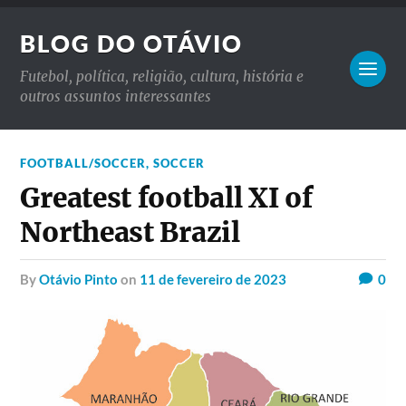
BLOG DO OTÁVIO
Futebol, política, religião, cultura, história e
outros assuntos interessantes
FOOTBALL/SOCCER
,
SOCCER
Greatest football XI of
Northeast Brazil
by
Otávio Pinto
on
11 de fevereiro de 2023
0