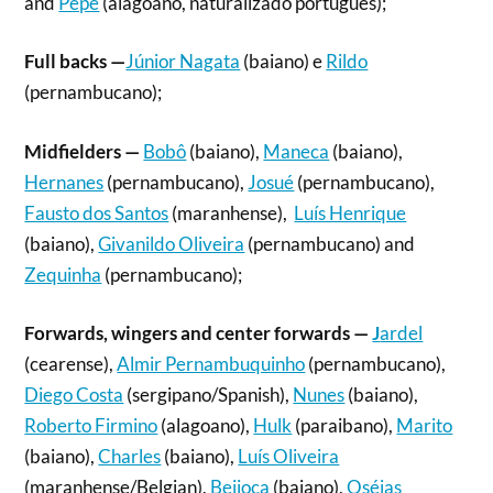
and
Pepe
(alagoano, naturalizado português);
Full backs —
Júnior Nagata
(baiano) e
Rildo
(pernambucano);
Midfielders —
Bobô
(baiano),
Maneca
(baiano),
Hernanes
(pernambucano),
Josué
(pernambucano),
Fausto dos Santos
(maranhense),
Luís Henrique
(baiano),
Givanildo Oliveira
(pernambucano) and
Zequinha
(pernambucano);
Forwards, wingers and center forwards —
J
ardel
(cearense),
Almir Pernambuquinho
(pernambucano),
Diego Costa
(sergipano/Spanish),
Nunes
(baiano),
Roberto Firmino
(alagoano),
Hulk
(paraibano),
Marito
(baiano),
Charles
(baiano),
Luís Oliveira
(maranhense/Belgian),
Beijoca
(baiano),
Os
é
ias