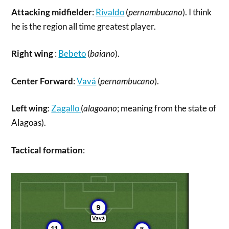
Attacking midfielder
:
Rivaldo
(
pernambucano
). I think
he is the region all time greatest player.
Right wing
:
Bebeto
(
baiano
).
Center Forward
:
Vavá
(
pernambucano
).
Left wing
:
Zagallo
(
alagoano
; meaning from the state of
Alagoas).
Tactical formation
: