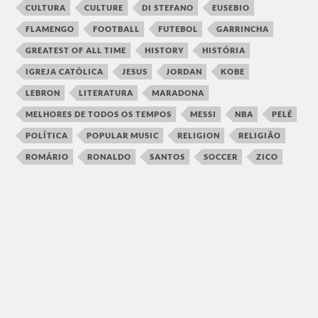
CULTURA
CULTURE
DI STEFANO
EUSEBIO
FLAMENGO
FOOTBALL
FUTEBOL
GARRINCHA
GREATEST OF ALL TIME
HISTORY
HISTÓRIA
IGREJA CATÓLICA
JESUS
JORDAN
KOBE
LEBRON
LITERATURA
MARADONA
MELHORES DE TODOS OS TEMPOS
MESSI
NBA
PELÉ
POLÍTICA
POPULAR MUSIC
RELIGION
RELIGIÃO
ROMÁRIO
RONALDO
SANTOS
SOCCER
ZICO