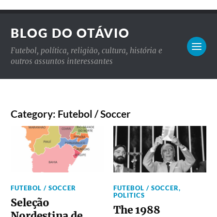
BLOG DO OTÁVIO
Futebol, política, religião, cultura, história e
outros assuntos interessantes
Category: Futebol / Soccer
FUTEBOL / SOCCER
FUTEBOL / SOCCER
,
POLITICS
Seleção
The 1988
Nordestina de