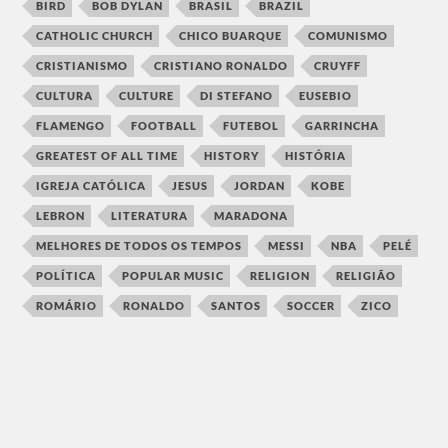
BIRD
BOB DYLAN
BRASIL
BRAZIL
CATHOLIC CHURCH
CHICO BUARQUE
COMUNISMO
CRISTIANISMO
CRISTIANO RONALDO
CRUYFF
CULTURA
CULTURE
DI STEFANO
EUSEBIO
FLAMENGO
FOOTBALL
FUTEBOL
GARRINCHA
GREATEST OF ALL TIME
HISTORY
HISTÓRIA
IGREJA CATÓLICA
JESUS
JORDAN
KOBE
LEBRON
LITERATURA
MARADONA
MELHORES DE TODOS OS TEMPOS
MESSI
NBA
PELÉ
POLÍTICA
POPULAR MUSIC
RELIGION
RELIGIÃO
ROMÁRIO
RONALDO
SANTOS
SOCCER
ZICO