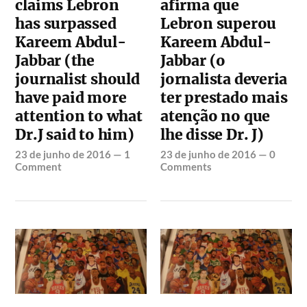
claims Lebron
afirma que
has surpassed
Lebron superou
Kareem Abdul-
Kareem Abdul-
Jabbar (the
Jabbar (o
journalist should
jornalista deveria
have paid more
ter prestado mais
attention to what
atenção no que
Dr.J said to him)
lhe disse Dr. J)
23 de junho de 2016
—
1
23 de junho de 2016
—
0
Comment
Comments