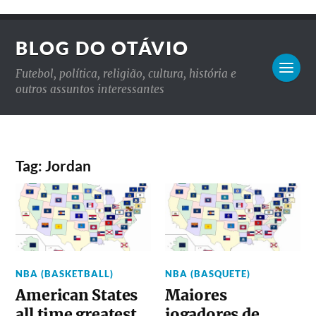
BLOG DO OTÁVIO
Futebol, política, religião, cultura, história e
outros assuntos interessantes
Tag: Jordan
NBA (BASKETBALL)
NBA (BASQUETE)
American States
Maiores
all time greatest
jogadores de