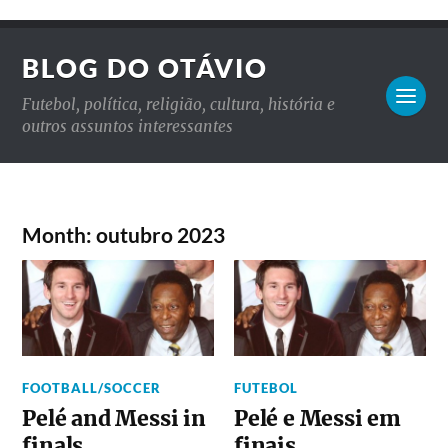
BLOG DO OTÁVIO
Futebol, política, religião, cultura, história e
outros assuntos interessantes
Month: outubro 2023
FOOTBALL/SOCCER
FUTEBOL
Pelé and Messi in
Pelé e Messi em
finals
finais