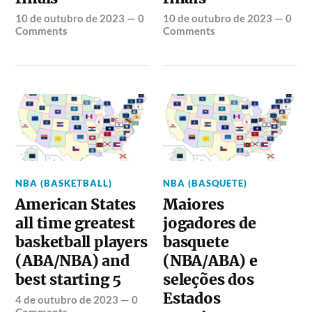
10 de outubro de 2023
—
0
10 de outubro de 2023
—
0
Comments
Comments
NBA (BASKETBALL)
NBA (BASQUETE)
American States
Maiores
all time greatest
jogadores de
basketball players
basquete
(ABA/NBA) and
(NBA/ABA) e
best starting 5
seleções dos
Estados
4 de outubro de 2023
—
0
Comments