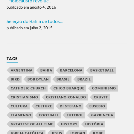
“Holocausto revoluc...
publicado em agosto 4, 2016
Seleção do Bahia de todos...
publicado em julho 2, 2015
TAGS
ARGENTINA
BAHIA
BARCELONA
BASKETBALL
BIRD
BOB DYLAN
BRASIL
BRAZIL
CATHOLIC CHURCH
CHICO BUARQUE
COMUNISMO
CRISTIANISMO
CRISTIANO RONALDO
CRUYFF
CULTURA
CULTURE
DI STEFANO
EUSEBIO
FLAMENGO
FOOTBALL
FUTEBOL
GARRINCHA
GREATEST OF ALL TIME
HISTORY
HISTÓRIA
IGREJA CATÓLICA
JESUS
JORDAN
KOBE