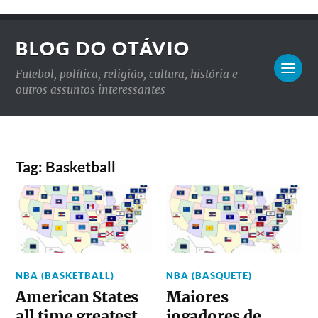
BLOG DO OTÁVIO
Futebol, política, religião, cultura, história e
outros assuntos interessantes
Tag: Basketball
NBA (BASKETBALL)
NBA (BASQUETE)
American States
Maiores
all time greatest
jogadores de