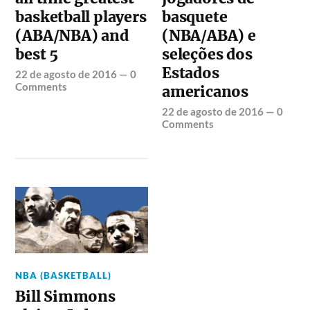
basketball players
basquete
(ABA/NBA) and
(NBA/ABA) e
best 5
seleções dos
Estados
22 de agosto de 2016
—
0
Comments
americanos
22 de agosto de 2016
—
0
Comments
NBA (BASKETBALL)
Bill Simmons