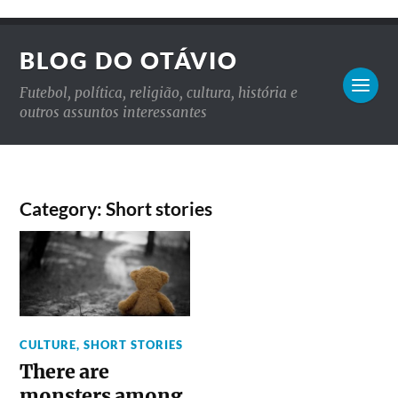
BLOG DO OTÁVIO
Futebol, política, religião, cultura, história e
outros assuntos interessantes
Category: Short stories
CULTURE
,
SHORT STORIES
There are
monsters among