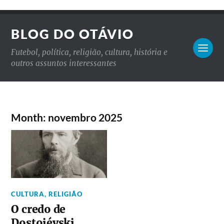
BLOG DO OTÁVIO
Futebol, política, religião, cultura, história e
outros assuntos interessantes
Month: novembro 2025
CULTURA
,
RELIGIÃO
O credo de
Dostoiévski