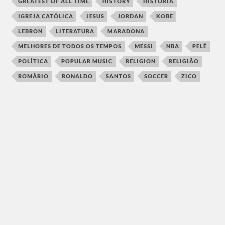
GREATEST OF ALL TIME
HISTORY
HISTÓRIA
IGREJA CATÓLICA
JESUS
JORDAN
KOBE
LEBRON
LITERATURA
MARADONA
MELHORES DE TODOS OS TEMPOS
MESSI
NBA
PELÉ
POLÍTICA
POPULAR MUSIC
RELIGION
RELIGIÃO
ROMÁRIO
RONALDO
SANTOS
SOCCER
ZICO