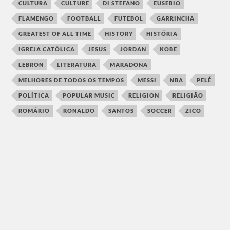
CULTURA
CULTURE
DI STEFANO
EUSEBIO
FLAMENGO
FOOTBALL
FUTEBOL
GARRINCHA
GREATEST OF ALL TIME
HISTORY
HISTÓRIA
IGREJA CATÓLICA
JESUS
JORDAN
KOBE
LEBRON
LITERATURA
MARADONA
MELHORES DE TODOS OS TEMPOS
MESSI
NBA
PELÉ
POLÍTICA
POPULAR MUSIC
RELIGION
RELIGIÃO
ROMÁRIO
RONALDO
SANTOS
SOCCER
ZICO