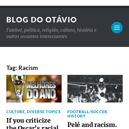
BLOG DO OTÁVIO
Futebol, política, religião, cultura, história e
outros assuntos interessantes
Tag: Racism
CULTURE
,
DIVERSE TOPICS
FOOTBALL/SOCCER
,
HISTORY
If you criticize
Pelé and racism.
the Oscar’s racial