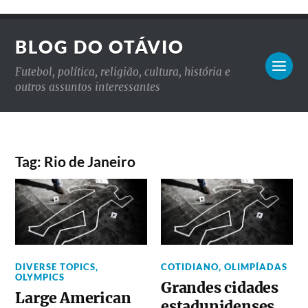
BLOG DO OTÁVIO
Futebol, política, religião, cultura, história e
outros assuntos interessantes
Tag: Rio de Janeiro
DIVERSE TOPICS
,
COTIDIANO
,
OLIMPÍADAS
OLYMPICS
Grandes cidades
Large American
estadunidenses