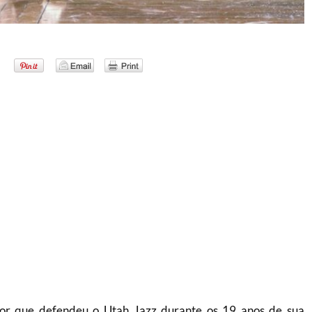
or que defendeu o Utah Jazz durante os 19 anos de sua