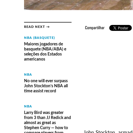
READ NEXT →
NBA (BASQUETE)
Maiores jogadores de
basquete (NBA/ABA) e
seleções dos Estados
americanos
NBA
No one will ever surpass
John Stockton’s NBA all
time assist record
NBA
Larry Bird was greater
from 3 than JJ Redick and
almost as great as
Stephen Curry — how to
John Stockton, armad
compare players from