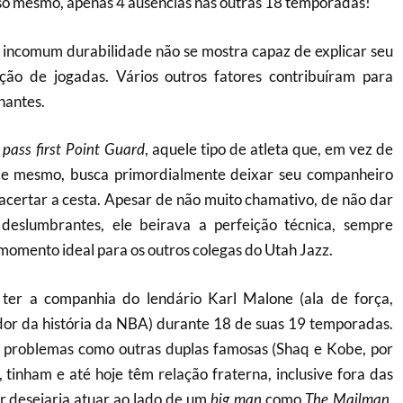
o mesmo, apenas 4 ausências nas outras 18 temporadas!
incomum durabilidade não se mostra capaz de explicar seu
o de jogadas. Vários outros fatores contribuíram para
nantes.
o
, aquele tipo de atleta que, em vez de
pass first Point Guard
ele mesmo, busca primordialmente deixar seu companheiro
acertar a cesta. Apesar de não muito chamativo, de não dar
 deslumbrantes, ele beirava a perfeição técnica, sempre
 momento ideal para os outros colegas do Utah Jazz.
 ter a companhia do lendário Karl Malone (ala de força,
dor da história da NBA) durante 18 de suas 19 temporadas.
 problemas como outras duplas famosas (Shaq e Kobe, por
, tinham e até hoje têm relação fraterna, inclusive fora das
 desejaria atuar ao lado de um
como
,
big man
The Mailman