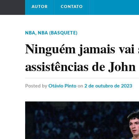
AUTOR
CONTATO
NBA
,
NBA (BASQUETE)
Ninguém jamais vai 
assistências de John
Posted
by
Otávio Pinto
on
2 de outubro de 2023