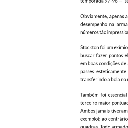
temporada 97-98 — iss
Obviamente, apenas a 
desempenho na armaçã
números tão impressio
Stockton foi um exími
buscar fazer pontos 
em boas condições de 
passes esteticamente
transferindo a bola no
Também foi essencial
terceiro maior pontua
Ambos jamais tiveram
exemplo); ao contrário
quadras. Todo armador