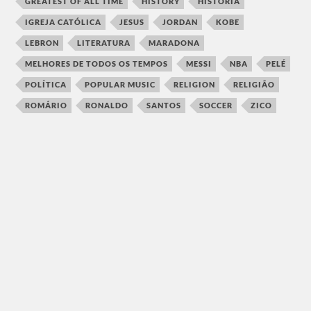
GREATEST OF ALL TIME
HISTORY
HISTÓRIA
IGREJA CATÓLICA
JESUS
JORDAN
KOBE
LEBRON
LITERATURA
MARADONA
MELHORES DE TODOS OS TEMPOS
MESSI
NBA
PELÉ
POLÍTICA
POPULAR MUSIC
RELIGION
RELIGIÃO
ROMÁRIO
RONALDO
SANTOS
SOCCER
ZICO